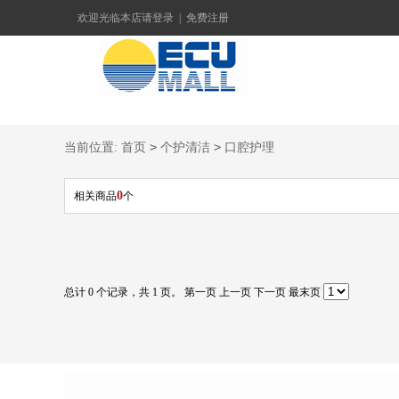
欢迎光临本店
请登录
|
免费注册
>
>
当前位置:
首页
个护清洁
口腔护理
0
相关商品
个
总计 0 个记录，共 1 页。
第一页
上一页
下一页
最末页